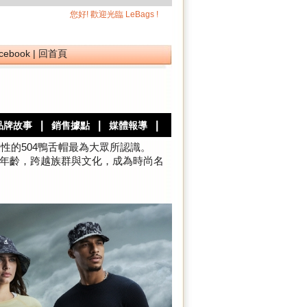
您好! 歡迎光臨 LeBags !
cebook
|
回首頁
|
|
|
品牌故事
銷售據點
媒體報導
表性的
504
鴨舌帽最為大眾所認識。
年齡，跨越族群與文化，成為時尚名