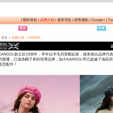
|
關於俊嶽
|
品牌介紹
|
最新消息
|
銷售據點
|
Google+
|
Fa
：
首頁
＞
品牌介紹 ＞ KANGOL
KANGOL
創立於
1938
年，早年以羊毛貝雷帽起家，後來推出品牌代
代變遷，已成為帽子界的領導品牌；如今
KANGOL
早已超越了地區與
造型配件！