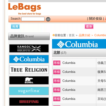
|
關於俊嶽
|
Search
目前位置：
首頁
＞
品牌介紹 ＞ Columbi
品牌資訊
Brand
北部
(17)
專櫃
Columbia
信義三
專櫃
Columbia
復興S
專櫃
Columbia
天母S
專櫃
Columbia
南西三
專櫃
Columbia
京站(